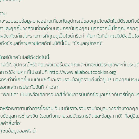
บรวม
เราจะรวบรวมข้อมูลบางอย่างเกี่ยวกับอุปกรณ์ของคุณโดยอัตโนมัติรวมถึงข้อ
นเวลาและคุกกี้บางส่วนที่ติดตั้งบนอุปกรณ์ของคุณ นอกจากนี้เมื่อคุณเรียก
อผลิตภัณฑ์แต่ละรายการที่คุณดูเว็บไซต์หรือคำค้นหาใดที่นำคุณไปยังเว็บไซต์แ
ึงข้อมูลที่รวบรวมโดยอัตโนมัตินี้เป็น "ข้อมูลอุปกรณ์"
ยใช้เทคโนโลยีดังต่อไปนี้:
ที่วางไว้ในอุปกรณ์หรือคอมพิวเตอร์ของคุณและมักจะมีตัวระบุเฉพาะที่ไม่ระบุ
ปิดการใช้งานคุกกี้โปรดไปที่
http://www.allaboutcookies.org
กระทำที่เกิดขึ้นบนเว็บไซต์และรวบรวมข้อมูลรวมถึงที่อยู่ IP ของคุณประเภ
/ ออกและการประทับวันที่ / เวลา
"พิกเซล" เป็นไฟล์อิเล็กทรอนิกส์ที่ใช้ในการบันทึกข้อมูลเกี่ยวกับวิธีที่คุณเ
ื้อหรือพยายามทำการซื้อผ่านเว็บไซต์เราจะรวบรวมข้อมูลบางอย่างจากคุณรว
ัดส่งข้อมูลการชำระเงิน (รวมถึงหมายเลขบัตรเครดิตและข้อมูลภาษี) ที่อยู่อ
ูลคำสั่งซื้อ"
 เช่นข้อมูลออฟไลน์